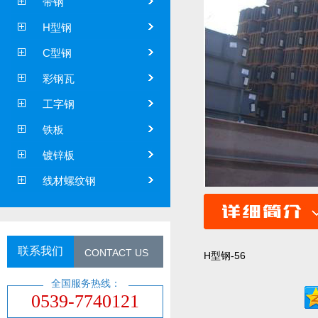
带钢
H型钢
C型钢
彩钢瓦
工字钢
铁板
镀锌板
线材螺纹钢
联系我们
CONTACT US
H型钢-56
全国服务热线：
0539-7740121