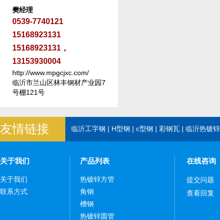
樊经理
0539-7740121
15168923131
15168923131，
13153930004
http://www.mpgcjxc.com/
临沂市兰山区林丰钢材产业园7
号棚121号
友情链接
临沂工字钢
|
H型钢
|
c型钢
|
彩钢瓦
|
临沂热镀锌
关于我们
产品列表
在线咨询
关于我们
热镀锌方管
提交问题
联系方式
角钢
查看回复
槽钢
热镀锌圆管