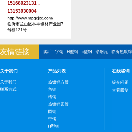
15168923131，
13153930004
http://www.mpgcjxc.com/
临沂市兰山区林丰钢材产业园7
号棚121号
友情链接
临沂工字钢
H型钢
c型钢
彩钢瓦
临沂热镀锌
关于我们
产品列表
在线咨询
关于我们
热镀锌方管
提交问题
联系方式
角钢
查看回复
槽钢
热镀锌圆管
圆钢
带钢
H型钢