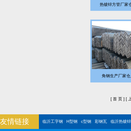
热镀锌方管厂家仓
角钢生产厂家仓
[ 首 页 ]
[ 
友情链接
临沂工字钢
H型钢
c型钢
彩钢瓦
临沂热镀锌