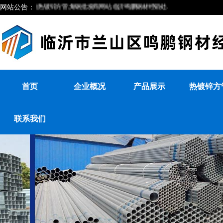
网站公告：
沂较大的热镀锌方管,角钢批发商网站,临沂鸣鹏钢材经销处.
首页
企业概况
产品展示
热镀锌方
联系我们