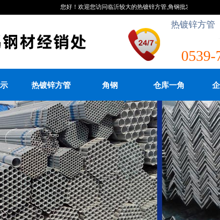
您好！欢迎您访问临沂较大的热镀锌方管,角钢批发商网站,临沂鸣鹏
热镀锌方管 
0539-
示
热镀锌方管
角钢
仓库一角
企