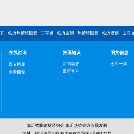
钢瓦
临沂热镀锌圆管
工字钢
临沂圆钢
热镀锌圆管
临沂槽钢
山东
在线咨询
资讯知识
图文信息
新闻动态
仓库一角
提交问题
最新客户
查看回复
临沂鸣鹏钢材经销处 临沂热镀锌方管批发商
地址：临沂市兰山区林丰钢材产业园7号棚121号