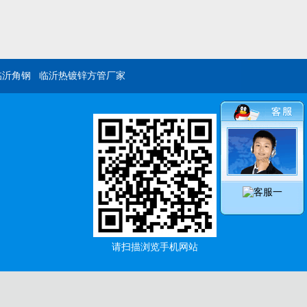
临沂角钢
临沂热镀锌方管厂家
请扫描浏览手机网站