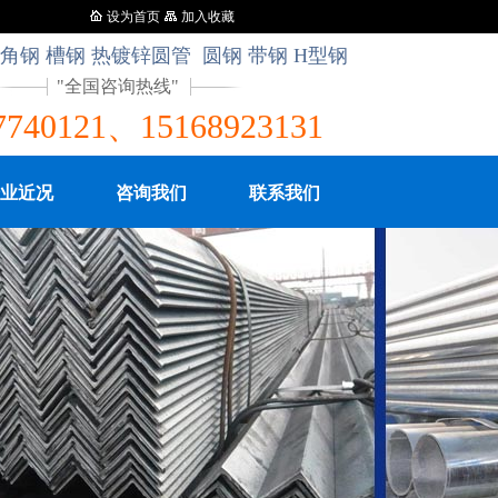
钢材经销处.
设为首页
加入收藏
角钢 槽钢 热镀锌圆管 圆钢 带钢 H型钢
全国咨询热线
7740121、15168923131
业近况
咨询我们
联系我们