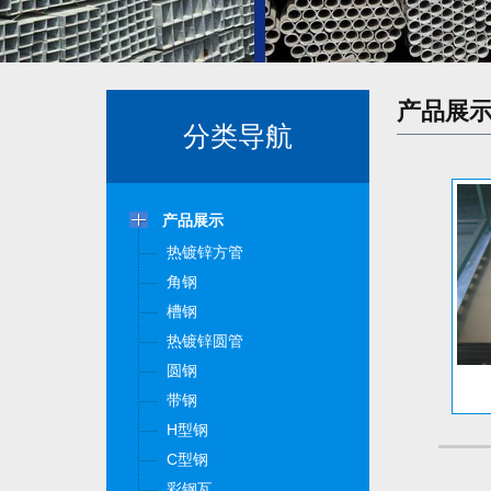
产品展
分类导航
产品展示
热镀锌方管
角钢
槽钢
热镀锌圆管
圆钢
带钢
H型钢
C型钢
彩钢瓦